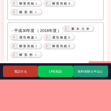
・平成30年度 （ 2018年度 ）
電話する
LINE相談
無料体験を申込む
・平成29年度 （ 2017年度 ）
ホーム
シェア
メニュー
電話
TOPへ