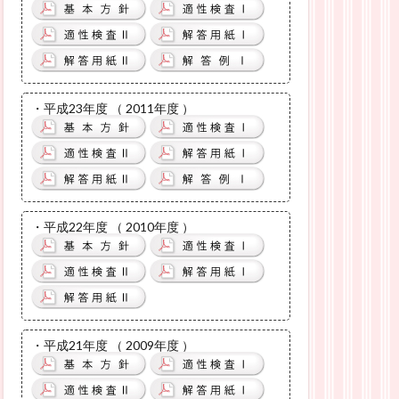
・平成23年度 （ 2011年度 ）
・平成22年度 （ 2010年度 ）
・平成21年度 （ 2009年度 ）