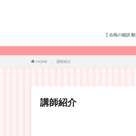
【 合格の秘訣 動
講師紹介
HOME
講師紹介