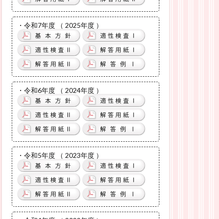
・令和7年度 （ 2025年度 ）
・令和6年度 （ 2024年度 ）
・令和5年度 （ 2023年度 ）