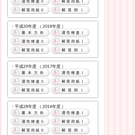
・平成30年度 （ 2018年度 ）
・平成29年度 （ 2017年度 ）
・平成28年度 （ 2016年度 ）