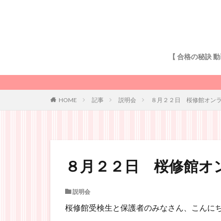
【 合格の秘訣 動
記事
説明会
８月２２日 桜修館オン
HOME
８月２２日 桜修館オ
説明会
桜修館受検生と保護者のみなさん、こんに