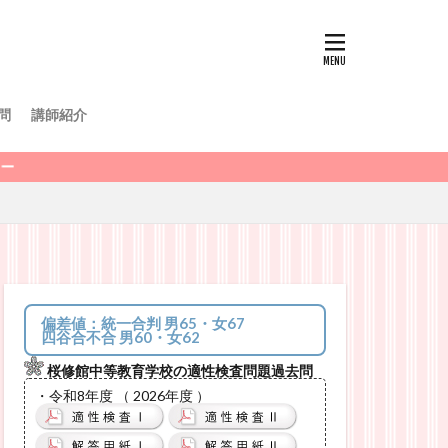
問
講師紹介
偏差値：統一合判 男65・女67
四谷合不合 男60・女62
桜修館中等教育学校の適性検査問題過去問
・令和8年度 （ 2026年度 ）