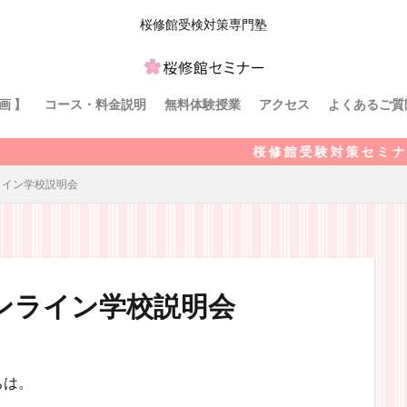
桜修館受検対策専門塾
画 】
コース・料金説明
無料体験授業
アクセス
よくあるご質
桜 修 館 受 験 対 策 セ ミ ナ ー
ライン学校説明会
ンライン学校説明会
ちは。